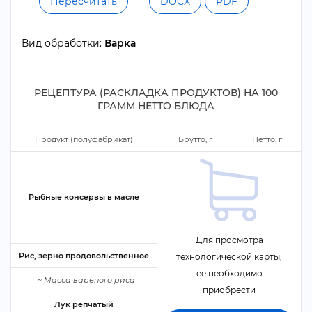
Пересчитать
DOCX
PDF
ид обработки:
арка
РЕЦЕПТУРА (РАСКЛАДКА ПРОДУКТОВ) НА
100
ГРАММ НЕТТО БЛЮДА
Продукт (полуфабрикат)
Брутто,
Нетто,
Рыбные консервы в масле
Для просмотра
Рис, зерно продовольственное
технологической карты,
ее необходимо
~
Масса вареного риса
приобрести
Лук репчатый