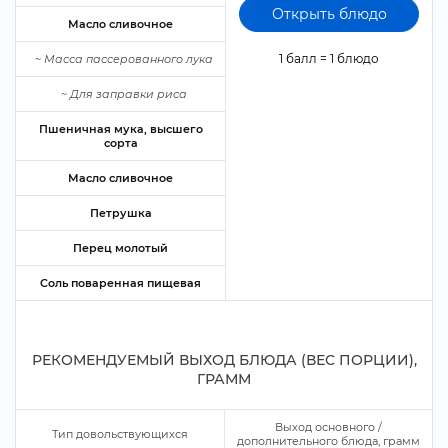
Открыть блюдо
Масло сливочное
1 балл = 1 блюдо
~
Масса пассерованного лука
~
Для заправки риса
Пшеничная мука, высшего
сорта
Масло сливочное
Петрушка
Перец молотый
Соль поваренная пищевая
РЕКОМЕНДУЕМЫЙ ВЫХОД БЛЮДА (ВЕС ПОРЦИИ),
ГРАММ
ыход основного /
Тип довольствующихся
дополнительного блюда, грамм