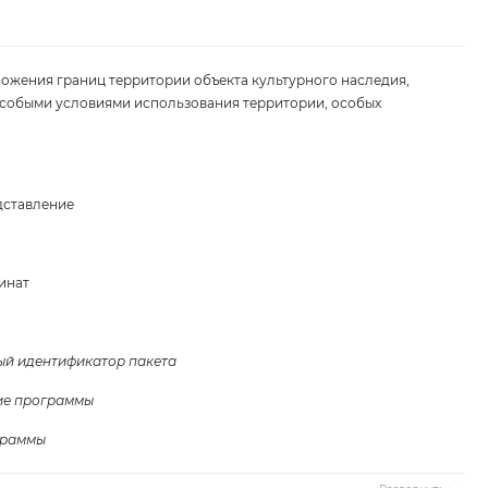
ложения границ территории объекта культурного наследия,
 особыми условиями использования территории, особых
едставление
инат
ый идентификатор пакета
ие программы
ограммы