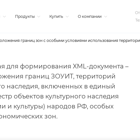
От
я
Продукты
Купить
О компании
Те
оложения границ зон с особыми условиями использования территори
ая для формирования XML-документа –
ожения границ ЗОУИТ, территорий
го наследия, включенных в единый
стр объектов культурного наследия
и и культуры) народов РФ, особых
ономических зон.