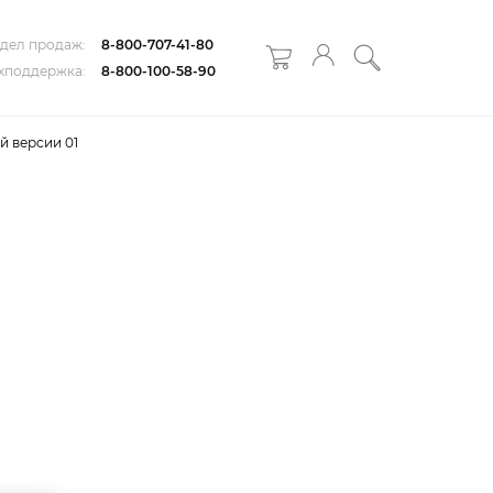
дел продаж:
8-800-707-41-80
хподдержка:
8-800-100-58-90
й версии 01