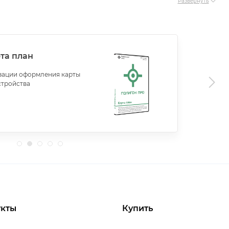
Развернуть
та план
зации оформления карты
стройства
кты
Купить