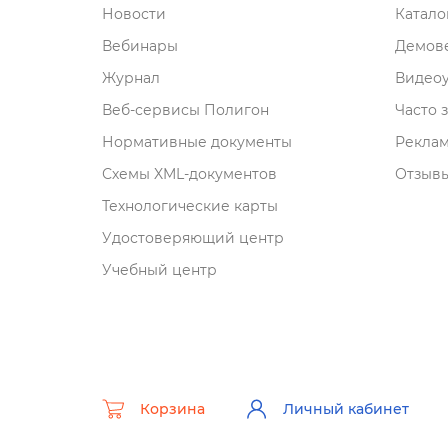
Новости
Катал
ебинары
Демове
Журнал
идеоу
еб-сервисы Полигон
Часто 
Нормативные документы
Рекла
Схемы XML-документо
Отзывы
Технологические карты
Удостоверяющий центр
Учебный центр
Корзина
Личный кабинет