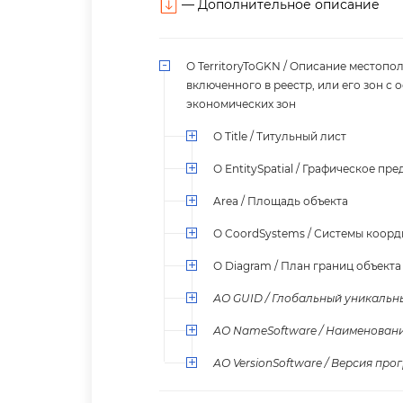
—
Дополнительное описание
О TerritoryToGKN / Описание местопо
ключенного в реестр, или его зон с
экономических зон
О Title / Титульный лист
О EntitySpatial / Графическое пр
Area / Площадь объекта
О CoordSystems / Системы коорд
О Diagram / План границ объекта
АО GUID / Глобальный уникальн
АО NameSoftware / Наименован
АО VersionSoftware / Версия пр