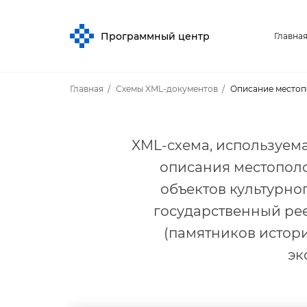
Программный центр
Главна
Главная
Схемы XML-документо
Описание местоп
XML-схема, используем
описания местопол
объектов культурно
осударственный рее
(памятников истори
эк