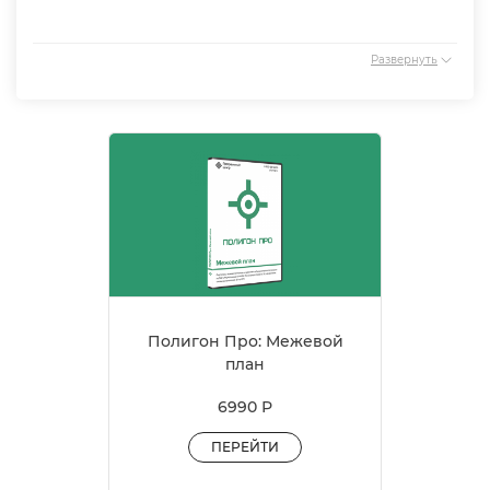
Развернуть
 Лесные
Полигон Про: Межевой
Полигон
план
с
6990 Р
И
ПЕРЕЙТИ