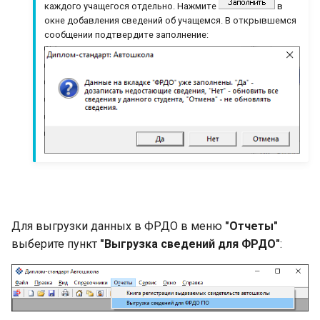
каждого учащегося отдельно. Нажмите
в
и
окне добавления сведений об учащемся. В открывшемся
сообщении подтвердите заполнение:
я
п
о
и
с
к
а
Для выгрузки данных в ФРДО в меню
"Отчеты"
выберите пункт
"Выгрузка сведений для ФРДО"
: