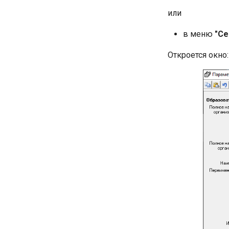
или
в меню
"Се
Откроется окно: