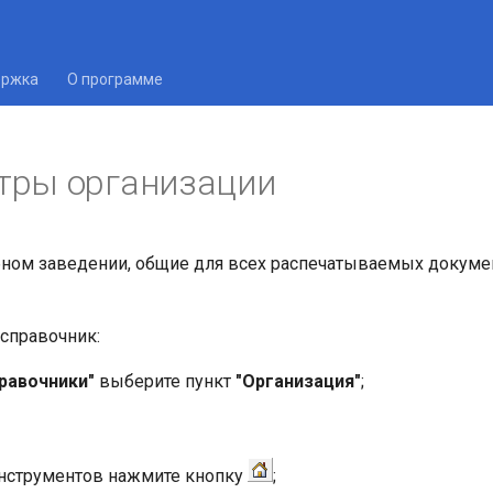
ержка
О программе
тры организации
ном заведении, общие для всех распечатываемых докуме
справочник:
равочники"
выберите пункт
"Организация"
;
инструментов нажмите кнопку
;