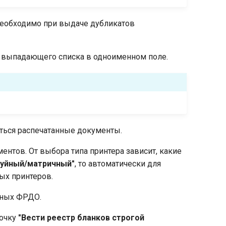
необходимо при выдаче дубликатов
з выпадающего списка в одноименном поле.
ться распечатанные документы.
ентов. От выбора типа принтера зависит, какие
руйный/матричный"
, то автоматически для
ых принтеров.
нных ФРДО.
лочку
"Вести реестр бланков строгой