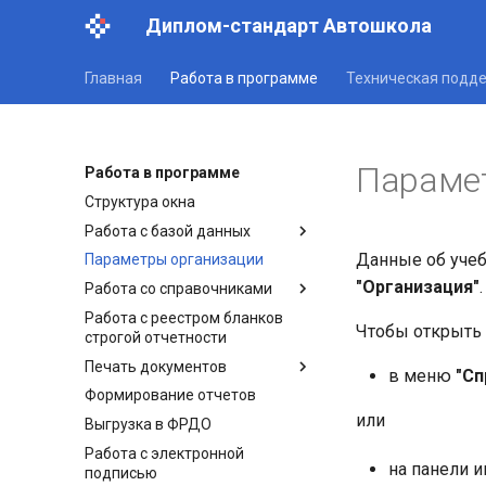
Диплом-стандарт Автошкола
Главная
Работа в программе
Техническая подд
Параме
Работа в программе
Структура окна
Работа с базой данных
Данные об учеб
Параметры организации
"Организация"
.
Работа со справочниками
Работа с реестром бланков
Чтобы открыть 
строгой отчетности
Печать документов
в меню
"Сп
Формирование отчетов
или
Выгрузка в ФРДО
Работа с электронной
на панели 
подписью