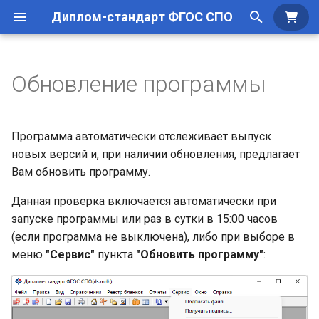
Диплом-стандарт ФГОС СПО
Куп
И
н
Обновление программы
Структура окна
Приобретение программы
Автоматическое
Создание базы данных
Общие сведения по
Работа с шаблонами
и
обновление
заполнению
ц
Работа с базой данных
Установка программы
Дополнительные
Формирование печатных
Программа автоматически отслеживает выпуск
Обновление вручную
возможности
Заполнение справочник
документов
и
новых версий и, при наличии обновления, предлагает
Параметры организации
Регистрация программы
Вам обновить программу.
а
Формирование QR-кода
Работа со
Перенос лицензии
Данная проверка включается автоматически при
л
справочниками
запуске программы или раз в сутки в 15:00 часов
и
(если программа не выключена), либо при выборе в
з
Работа с реестром бланков
меню
"Сервис"
пункта
"Обновить программу"
:
строгой отчетности
а
ц
Печать документов