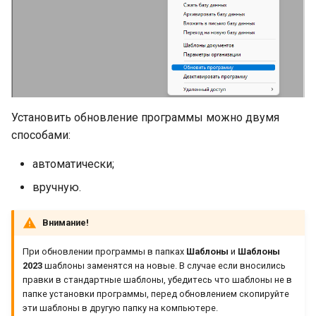
и
Формирование отчетов
я
Выгрузка в ФРДО
п
о
Выгрузка в реестр
цифровых документов
и
Установить обновление программы можно двумя
способами:
с
Работа с электронной
подписью
к
автоматически;
вручную.
а
Внимание!
При обновлении программы в папках
Шаблоны
и
Шаблоны
2023
шаблоны заменятся на новые. В случае если вносились
правки в стандартные шаблоны, убедитесь что шаблоны не в
папке установки программы, перед обновлением скопируйте
эти шаблоны в другую папку на компьютере.