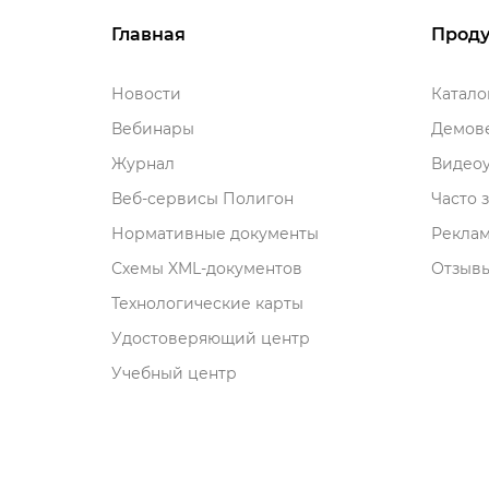
Главная
Проду
Новости
Катал
ебинары
Демове
Журнал
идеоу
еб-сервисы Полигон
Часто 
Нормативные документы
Рекла
Схемы XML-документо
Отзывы
Технологические карты
Удостоверяющий центр
Учебный центр