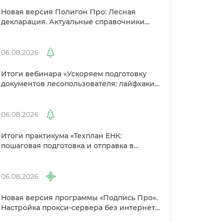
Новая версия Полигон Про: Лесная
декларация. Актуальные справочники
Рослесхоза и улучшенный выбор
сертификато
06.08.2026
Итоги вебинара «Ускоряем подготовку
документов лесопользователя: лайфхаки
от Полигон»
06.08.2026
Итоги практикума «Техплан ЕНК:
пошаговая подготовка и отправка
Росреестр»
06.08.2026
Новая версия программы «Подпись Про».
Настройка прокси-сервера без интернета
и другие изменения