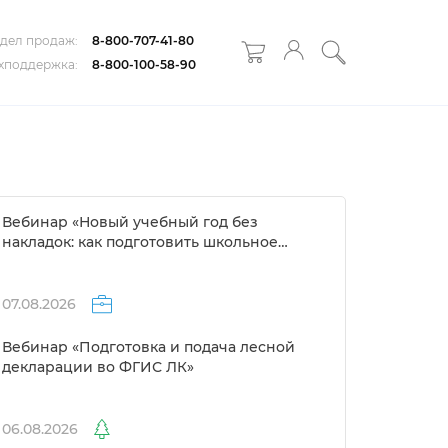
дел продаж:
8-800-707-41-80
хподдержка:
8-800-100-58-90
ебинар «Новый учебный год без
накладок: как подготовить школьное
расписание за 1 день»
07.08.2026
ебинар «Подготовка и подача лесной
декларации во ФГИС ЛК»
06.08.2026