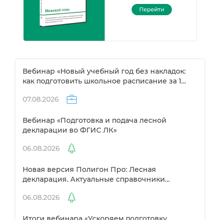
ебинар «Новый учебный год без накладок:
как подготовить школьное расписание за 1
день»
07.08.2026
ебинар «Подготовка и подача лесной
декларации во ФГИС ЛК»
06.08.2026
Новая версия Полигон Про: Лесная
декларация. Актуальные справочники
Рослесхоза и улучшенный выбор
06.08.2026
сертификато
Итоги вебинара «Ускоряем подготовку