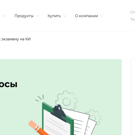
От
я
Продукты
Купить
О компании
Те
 экзамену на КИ