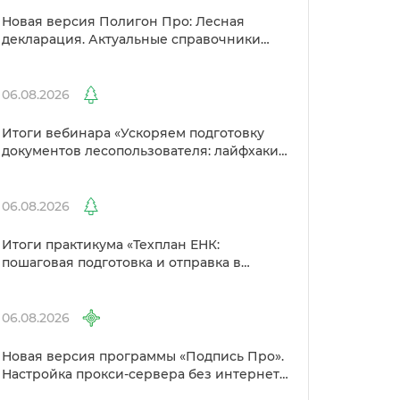
Новая версия Полигон Про: Лесная
декларация. Актуальные справочники
Рослесхоза и улучшенный выбор
сертификато
06.08.2026
Итоги вебинара «Ускоряем подготовку
документов лесопользователя: лайфхаки
от Полигон»
06.08.2026
Итоги практикума «Техплан ЕНК:
пошаговая подготовка и отправка
Росреестр»
06.08.2026
Новая версия программы «Подпись Про».
Настройка прокси-сервера без интернета
и другие изменения