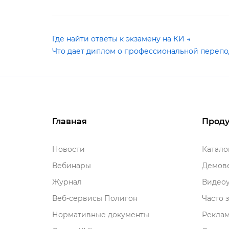
Где найти ответы к экзамену на КИ →
Что дает диплом о профессиональной перепо
Главная
Проду
Новости
Катал
ебинары
Демове
Журнал
идеоу
еб-сервисы Полигон
Часто 
Нормативные документы
Рекла