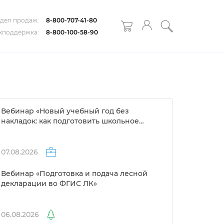
дел продаж:
8-800-707-41-80
хподдержка:
8-800-100-58-90
ебинар «Новый учебный год без
накладок: как подготовить школьное
расписание за 1 день»
07.08.2026
ебинар «Подготовка и подача лесной
декларации во ФГИС ЛК»
06.08.2026