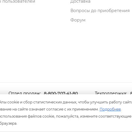
 пользователей
Доставка
опросы до приобретения
Форум
Отдел продаж:
8-800-707-41-80
Техподдержка:
8 499 600-600-0
лы cookie и сбор статистических данных, чтобы улучшить работу сайт
ание на сайте означает согласие с их применением.
Подробнее
.
Мы принимаем оплату
анковскими картами
 использования файлов cookie, пожалуйста, измените соответствующие
браузера.