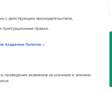
вии с действующим законодательством,
и пунктуационные правки.
ре Академии Полигон →
ты проведения экзаменов на осеннюю и зимнюю
ятся: