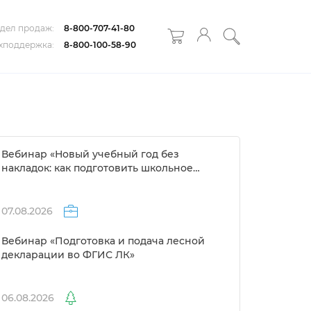
дел продаж:
8-800-707-41-80
хподдержка:
8-800-100-58-90
ебинар «Новый учебный год без
накладок: как подготовить школьное
расписание за 1 день»
07.08.2026
ебинар «Подготовка и подача лесной
декларации во ФГИС ЛК»
06.08.2026