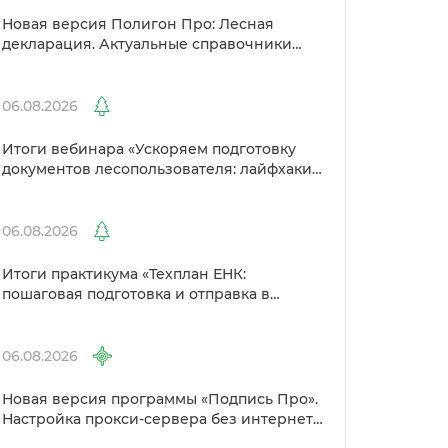
Новая версия Полигон Про: Лесная
декларация. Актуальные справочники
Рослесхоза и улучшенный выбор
сертификато
06.08.2026
Итоги вебинара «Ускоряем подготовку
документов лесопользователя: лайфхаки
от Полигон»
06.08.2026
Итоги практикума «Техплан ЕНК:
пошаговая подготовка и отправка
Росреестр»
06.08.2026
Новая версия программы «Подпись Про».
Настройка прокси-сервера без интернета
и другие изменения