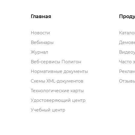
Главная
Проду
Новости
Катал
ебинары
Демове
Журнал
идеоу
еб-сервисы Полигон
Часто 
Нормативные документы
Рекла
Схемы XML-документо
Отзывы
Технологические карты
Удостоверяющий центр
Учебный центр