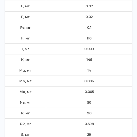
E, м
0.07
F, м
0.02
Fe, м
0.1
H, м
110
I, м
0.009
K, м
146
Mg, м
14
Mn, м
0.006
Mo, м
0.005
Na, м
50
P, м
90
PP, м
0.598
S, м
29