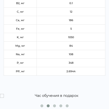
B2, м
0.1
C, м
12
Ca, м
186
Fe, м
5
K, м
1050
Mg, м
84
Na, м
108
P, м
348
PP, м
2.6944