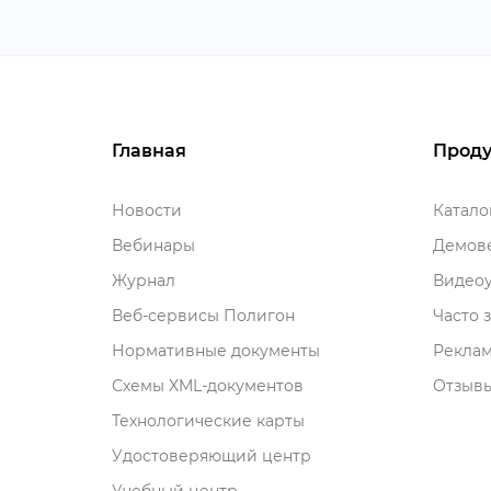
Главная
Проду
Новости
Катал
ебинары
Демове
Журнал
идеоу
еб-сервисы Полигон
Часто 
Нормативные документы
Рекла
Схемы XML-документо
Отзывы
Технологические карты
Удостоверяющий центр