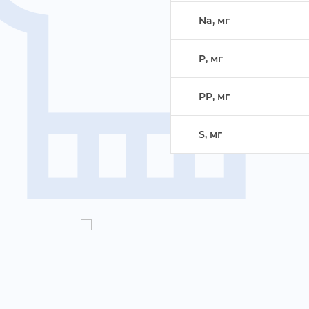
Na, м
P, м
PP, м
S, м