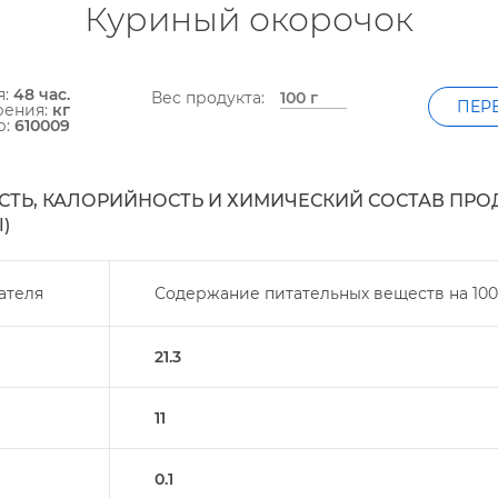
Куриный окорочок
я:
48 час.
ес продукта:
ПЕР
рения:
к
р:
610009
ТЬ, КАЛОРИЙНОСТЬ И ХИМИЧЕСКИЙ СОСТАВ ПРО
)
ателя
Содержание питательных веществ на
100
21.3
11
0.1