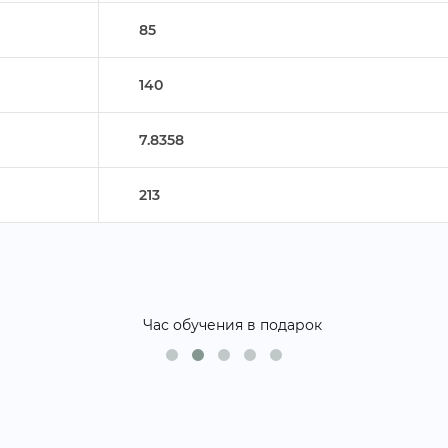
85
140
7.8358
213