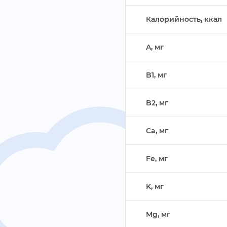
Калорийность, ккал
A, м
B1, м
B2, м
Ca, м
Fe, м
K, м
Mg, м