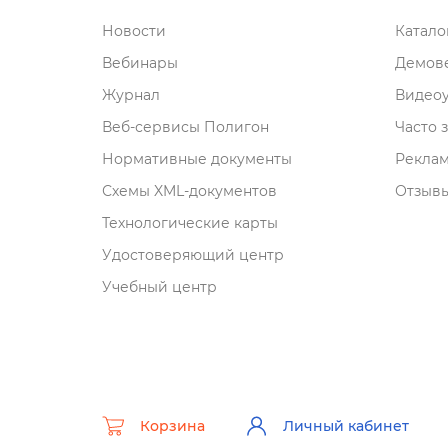
Новости
Катал
ебинары
Демове
Журнал
идеоу
еб-сервисы Полигон
Часто 
Нормативные документы
Рекла
Схемы XML-документо
Отзывы
Технологические карты
Удостоверяющий центр
Учебный центр
Корзина
Личный кабинет