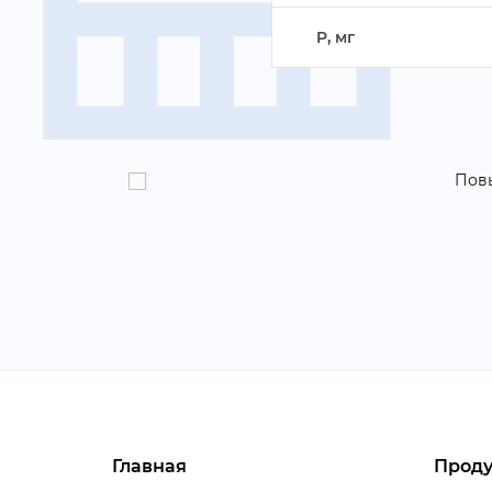
P, м
Главная
Проду