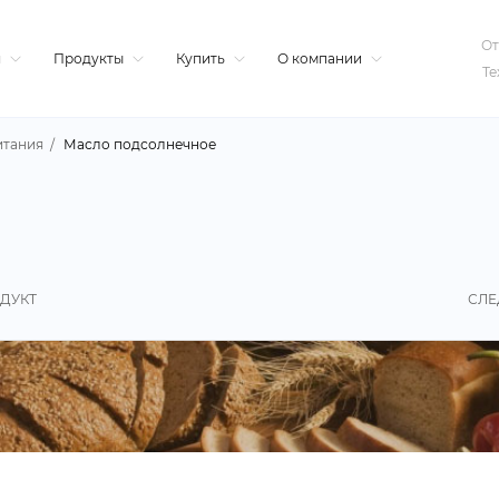
От
я
Продукты
Купить
О компании
Те
итания
Масло подсолнечное
ДУКТ
СЛЕ