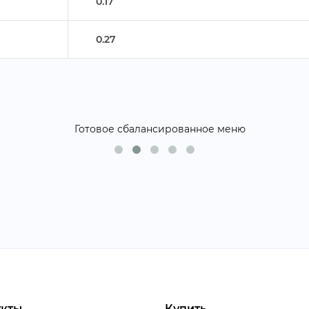
0.17
0.27
кты
Купить