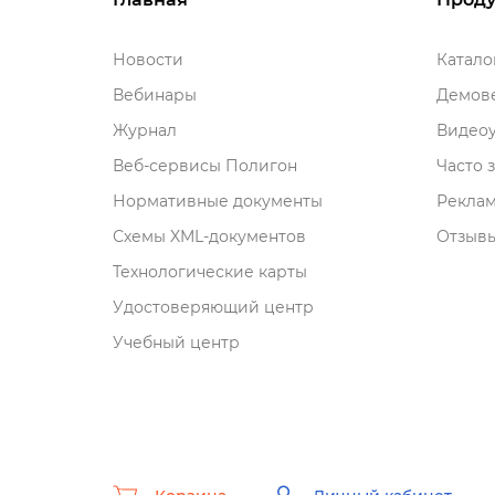
Новости
Катал
ебинары
Демове
Журнал
идеоу
еб-сервисы Полигон
Часто 
Нормативные документы
Рекла
Схемы XML-документо
Отзывы
Технологические карты
Удостоверяющий центр
Учебный центр