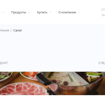
От
я
Продукты
Купить
О компании
Те
итания
Салат
ДУКТ
СЛЕ