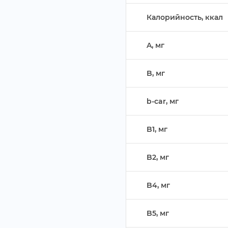
Калорийность, ккал
A, м
B, м
b-car, м
B1, м
B2, м
B4, м
B5, м