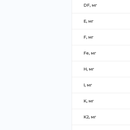
DF, м
E, м
F, м
Fe, м
H, м
I, м
K, м
K2, м