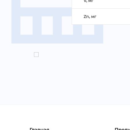
V, м
Zn, м
Главная
Проду