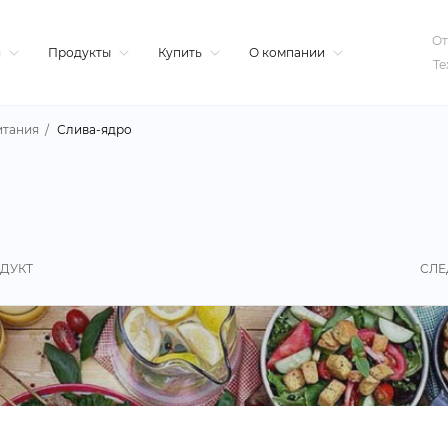
От
я
Продукты
Купить
О компании
Те
итания
Слива-ядро
ДУКТ
СЛЕ