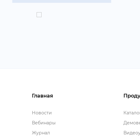
Главная
Проду
Новости
Катал
ебинары
Демове
Журнал
идеоу