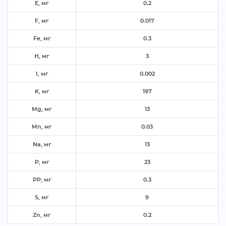
E, м
0.2
F, м
0.017
Fe, м
0.3
H, м
3
I, м
0.002
K, м
197
Mg, м
13
Mn, м
0.03
Na, м
13
P, м
23
PP, м
0.3
S, м
9
Zn, м
0.2