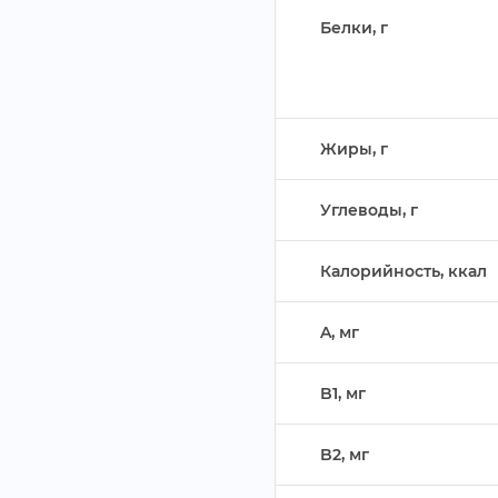
Белки,
Жиры,
Углеводы,
Калорийность, ккал
A, м
B1, м
B2, м