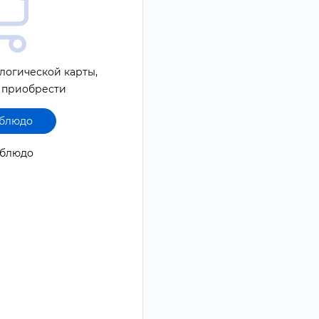
логической карты,
 приобрести
 блюдо
1 блюдо