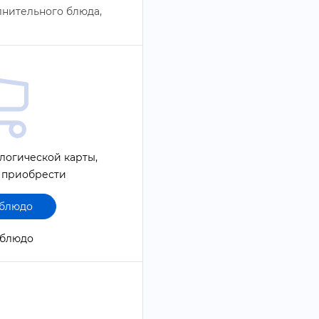
лнительного блюда,
логической карты,
 приобрести
 блюдо
1 блюдо