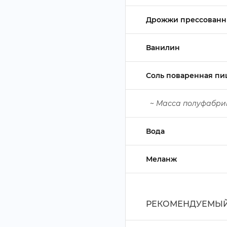
Дрожжи прессован
анилин
Соль поваренная пи
~
Масса полуфабри
ода
Меланж
РЕКОМЕНДУЕМЫЙ 