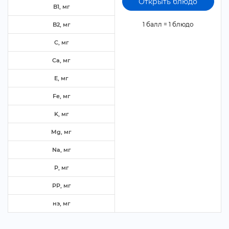
Открыть блюдо
B1, м
1 балл = 1 блюдо
B2, м
C, м
Ca, м
E, м
Fe, м
K, м
Mg, м
Na, м
P, м
PP, м
нэ, м