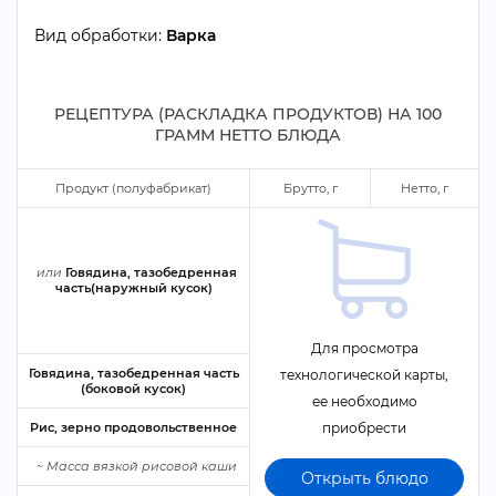
ид обработки:
арка
РЕЦЕПТУРА (РАСКЛАДКА ПРОДУКТОВ) НА
100
ГРАММ НЕТТО БЛЮДА
Продукт (полуфабрикат)
Брутто,
Нетто,
или
Говядина, тазобедренная
часть(наружный кусок)
Для просмотра
Говядина, тазобедренная часть
технологической карты,
(боковой кусок)
ее необходимо
Рис, зерно продовольственное
приобрести
~
Масса вязкой рисовой каши
Открыть блюдо