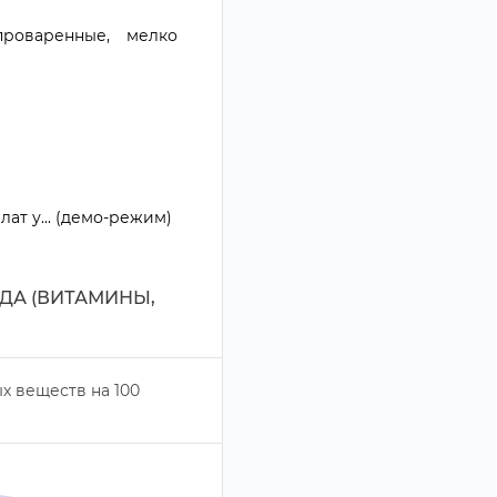
роваренные, мелко
т у... (демо-режим)
ДА (ВИТАМИНЫ,
х веществ на
100