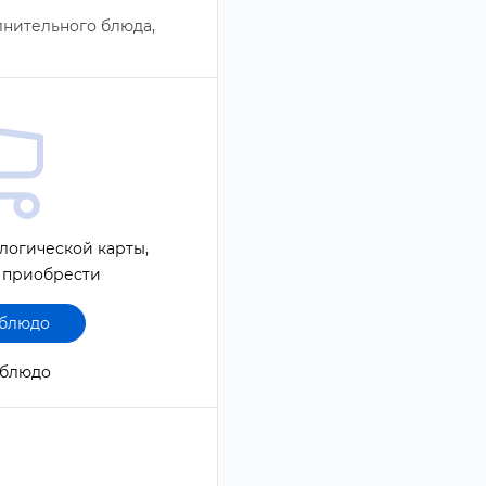
лнительного блюда,
логической карты,
 приобрести
 блюдо
1 блюдо