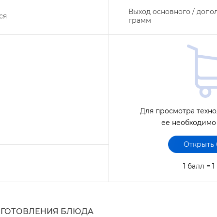
ыход основного / допо
ся
рамм
Для просмотра техно
ее необходимо
Открыть
1 балл = 
ИГОТОВЛЕНИЯ БЛЮДА