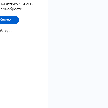
логической карты,
 приобрести
 блюдо
1 блюдо