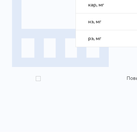
кар, м
нэ, м
рэ, м