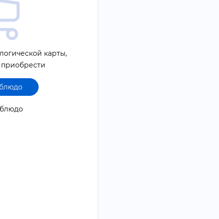
логической карты,
 приобрести
 блюдо
1 блюдо