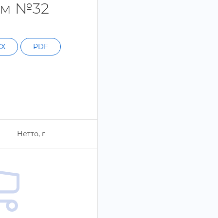
ом №32
CX
PDF
Нетто,