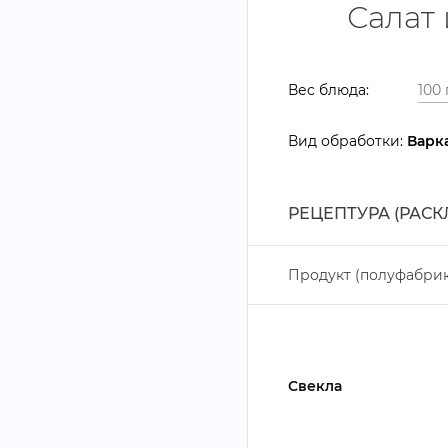
Салат
ес блюда:
ид обработки:
арк
РЕЦЕПТУРА (РАС
Продукт (полуфабрик
Свекла