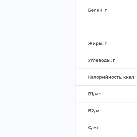
Белки,
Жиры,
Углеводы,
Калорийность, ккал
B1, м
B2, м
C, м