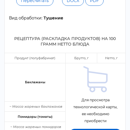
Пересчитать
DOCX
PDF
ид обработки:
Тушение
РЕЦЕПТУРА (РАСКЛАДКА ПРОДУКТОВ) НА
100
ГРАММ НЕТТО БЛЮДА
Продукт (полуфабрикат)
Брутто,
Нетто,
Баклажаны
Для просмотра
~
Масса жареных баклажано
технологической карты,
ее необходимо
Помидоры (томаты)
приобрести
~
Масса жареных помидоро