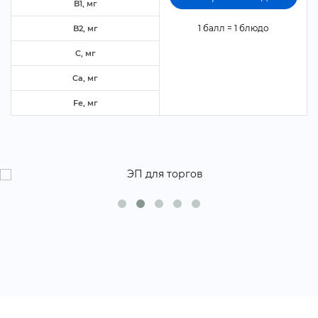
B1, м
1 балл = 1 блюдо
B2, м
C, м
Ca, м
Fe, м