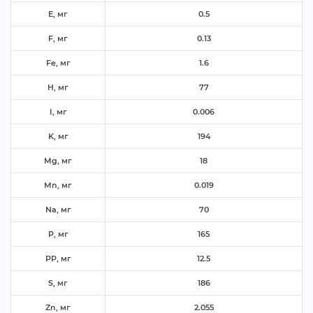
E, м
0.5
F, м
0.13
Fe, м
1.6
H, м
77
I, м
0.006
K, м
194
Mg, м
18
Mn, м
0.019
Na, м
70
P, м
165
PP, м
12.5
S, м
186
Zn, м
2.055