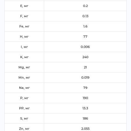
E, м
0.2
F, м
0.13
Fe, м
1.6
H, м
77
I, м
0.006
K, м
240
Mg, м
21
Mn, м
0.019
Na, м
79
P, м
190
PP, м
13.3
S, м
186
Zn, м
2.055