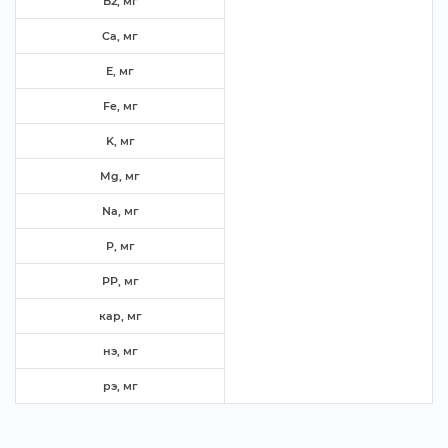
B2, м
Ca, м
E, м
Fe, м
K, м
Mg, м
Na, м
P, м
PP, м
кар, м
нэ, м
рэ, м