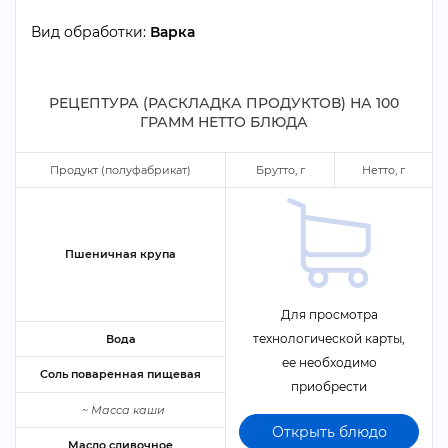
ид обработки:
арка
РЕЦЕПТУРА (РАСКЛАДКА ПРОДУКТОВ) НА
100
ГРАММ НЕТТО БЛЮДА
Продукт (полуфабрикат)
Брутто,
Нетто,
Пшеничная крупа
Для просмотра
технологической карты,
ода
ее необходимо
Соль поваренная пищевая
приобрести
~
Масса каши
Открыть блюдо
Масло сливочное