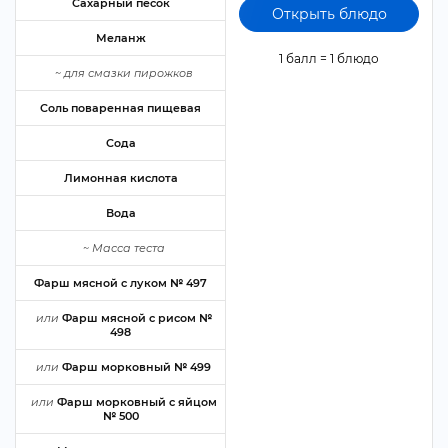
Сахарный песок
Открыть блюдо
Меланж
1 балл = 1 блюдо
~
для смазки пирожко
Соль поваренная пищевая
Сода
Лимонная кислота
ода
~
Масса теста
Фарш мясной с луком № 497
или
Фарш мясной с рисом №
498
или
Фарш морковный № 499
или
Фарш морковный с яйцом
№ 500