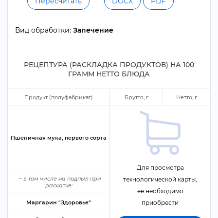
Пересчитать
DOCX
PDF
ид обработки:
Запечение
РЕЦЕПТУРА (РАСКЛАДКА ПРОДУКТОВ) НА
100
ГРАММ НЕТТО БЛЮДА
Продукт (полуфабрикат)
Брутто,
Нетто,
Пшеничная мука, первого сорта
Для просмотра
~
том числе на подпыл при
технологической карты,
раскатке:
ее необходимо
Маргарин "Здоровье"
приобрести