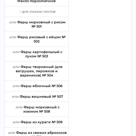
Масло подсолнечное
~
для смазки листо
или
Фарш морковный с рисом
№ 501
или
Фарш рисовый с яйцом №
502
или
Фарш картофельный с
луком № 503
или
Фарш творожный (для
атрушек, пирожков и
ареников) № 504
или
Фарш яблочный № 506
или
Фарш вишневый № 507
или
Фарш морковный с
изюмом № 508
или
Фарш из кураги № 509
или
Фарш из свежих абрикосо