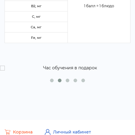
1 балл = 1 блюдо
B2, м
C, м
Ca, м
Fe, м
Корзина
Личный кабинет