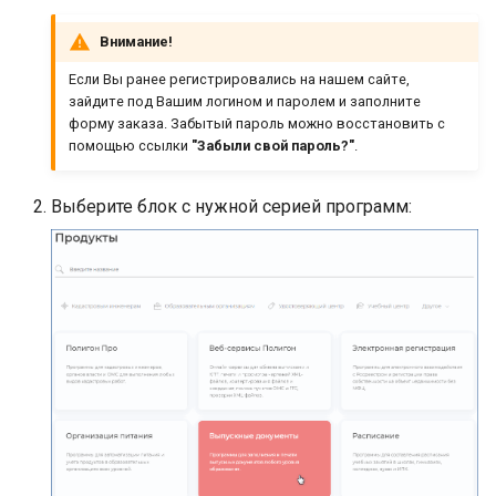
и
Формирование отчетов
Внимание!
я
Если Вы ранее регистрировались на нашем сайте,
Выгрузка в ФРДО
п
зайдите под Вашим логином и паролем и заполните
форму заказа. Забытый пароль можно восстановить с
о
Работа с электронной
помощью ссылки
"Забыли свой пароль?"
.
подписью
и
Выберите блок с нужной серией программ:
с
к
а