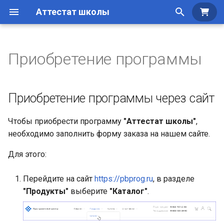
Аттестат школы
Куп
И
н
Приобретение программы
Структура окна
Приобретение программы
Создание базы данных
Общие сведения по
Работа с шаблонами
и
через сайт
заполнению
ц
Работа с базой данных
Дополнительные
Формирование печатных
Приобретение программы через сайт
Скачивание программы
возможности
Заполнение справочник
документов
и
Параметры организации
Чтобы приобрести программу
"Аттестат школы"
,
а
необходимо заполнить форму заказа на нашем сайте.
Работа со
л
справочниками
Для этого:
и
з
Работа с реестром бланков
Перейдите на сайт
https://pbprog.ru
, в разделе
строгой отчетности
"Продукты"
выберите
"Каталог"
.
а
ц
Печать документов