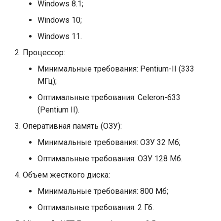
Windows 8.1;
и
Формирование отчетов
Windows 10;
я
Windows 11.
Выгрузка в ФРДО ДПО
п
Процессор:
о
Работа с электронной
Минимальные требования: Pentium-II (333
подписью
и
МГц);
с
Оптимальные требования: Celeron-633
(Pentium II).
к
Оперативная память (ОЗУ):
а
Минимальные требования: ОЗУ 32 Mб;
Оптимальные требования: ОЗУ 128 Mб.
Объем жесткого диска:
Минимальные требования: 800 Мб;
Оптимальные требования: 2 Гб.