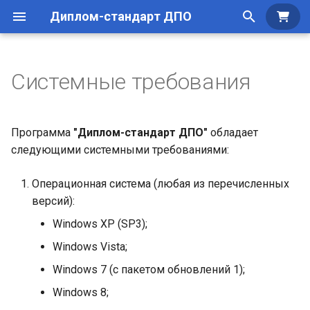
Диплом-стандарт ДПО
Куп
И
н
Системные требования
Структура окна
Приобретение программы
Создание базы данных
Общие сведения по
Работа с шаблонами
и
заполнению
ц
Работа с базой данных
Установка программы
Дополнительные
Формирование печатных
Программа
"Диплом-стандарт ДПО"
обладает
возможности
Заполнение справочник
документов
и
следующими системными требованиями:
Параметры организации
Регистрация программы
а
Операционная система (любая из перечисленных
Работа со
Перенос лицензии
л
версий):
справочниками
и
Windows XP (SP3);
з
Работа с реестром бланков
Windows Vista;
строгой отчетности
Windows 7 (с пакетом обновлений 1);
а
Windows 8;
ц
Печать документов