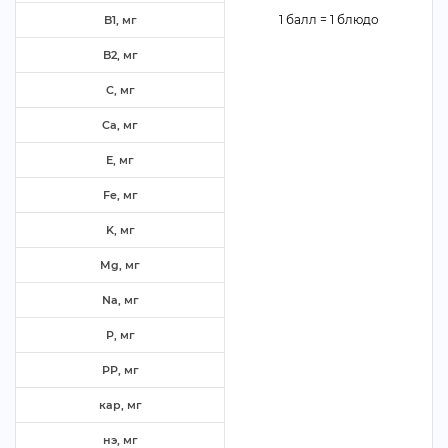
1 балл = 1 блюдо
B1, м
B2, м
C, м
Ca, м
E, м
Fe, м
K, м
Mg, м
Na, м
P, м
PP, м
кар, м
нэ, м