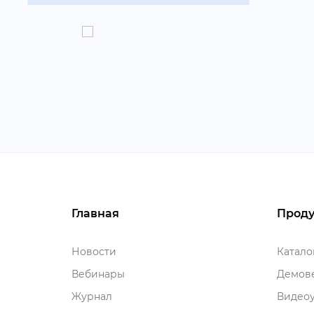
Главная
Проду
Новости
Катал
ебинары
Демове
Журнал
идеоу