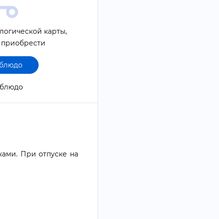
логической карты,
 приобрести
 блюдо
1 блюдо
ами. При отпуске на