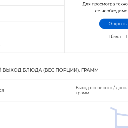
Для просмотра техно
ее необходимо
Открыть
1 балл = 
е
ВЫХОД БЛЮДА (ВЕС ПОРЦИИ), ГРАММ
ыход основного / допо
ся
рамм