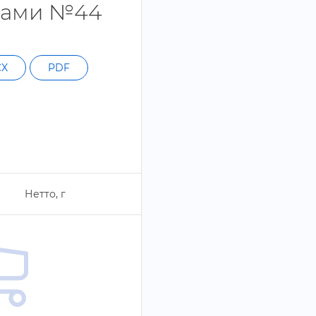
орами №44
CX
PDF
Нетто,