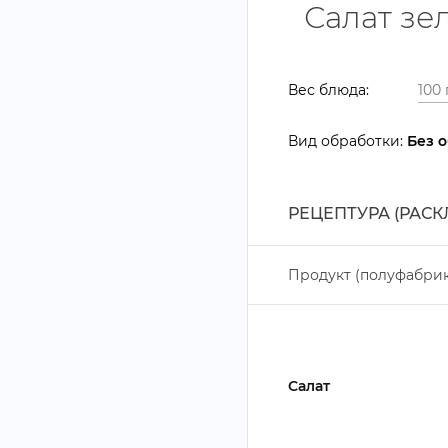
Салат зе
ес блюда:
ид обработки:
Без 
РЕЦЕПТУРА (РАС
Продукт (полуфабрик
Салат