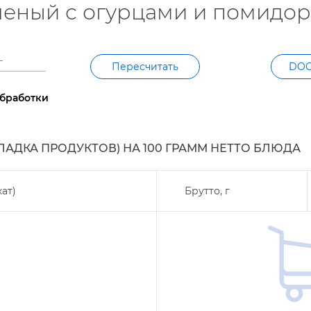
леный с огурцами и помид
Пересчитать
DO
обработки
КЛАДКА ПРОДУКТОВ) НА
100
ГРАММ НЕТТО БЛЮДА
ат)
Брутто,