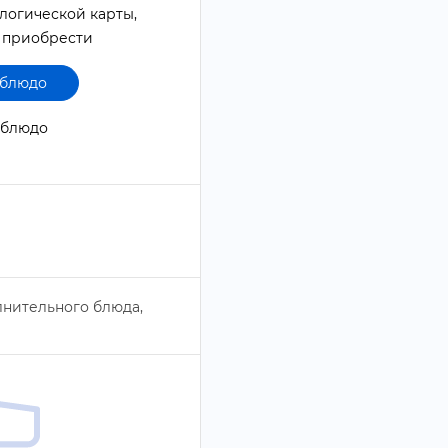
логической карты,
 приобрести
 блюдо
1 блюдо
лнительного блюда,