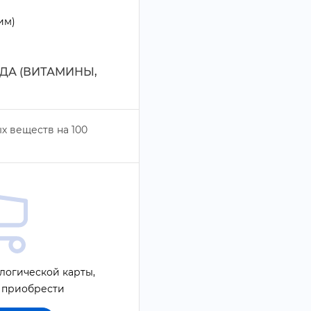
им)
ДА (ВИТАМИНЫ,
х веществ на
100
логической карты,
 приобрести