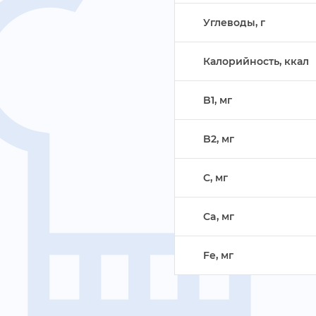
Углеводы,
Калорийность, ккал
B1, м
B2, м
C, м
Ca, м
Fe, м