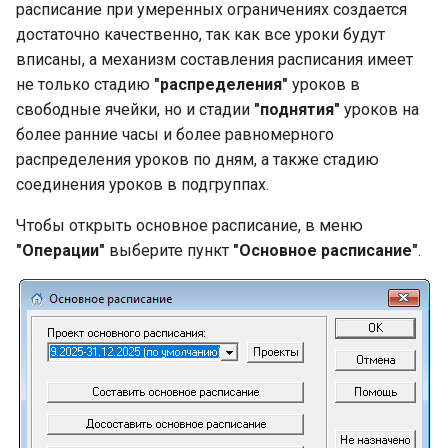
расписания
расписание при умеренных ограничениях создается
и
достаточно качественно, так как все уроки будут
я
Печать индивидуальных
вписаны, а механизм составления расписания имеет
расписаний учащихся
не только стадию
"распределения"
уроков в
п
свободные ячейки, но и стадии
"поднятия"
уроков на
о
Печать индивидуальных
более ранние часы и более равномерного
расписаний учителей
и
распределения уроков по дням, а также стадию
соединения уроков в подгруппах.
с
Чтобы открыть основное расписание, в меню
к
"Операции"
выберите пункт
"Основное расписание"
.
а