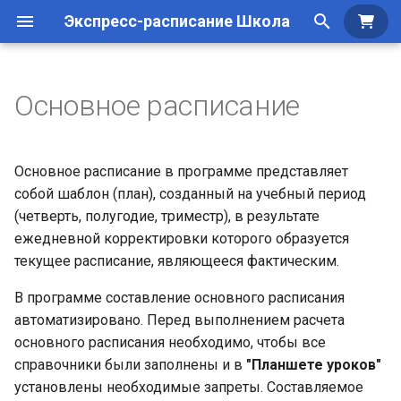
Экспресс-расписание Школа
Куп
И
н
Основное расписание
Создание базы данных
Общие сведения по
Основы работы
Проекты расписаний
Системные требования
Приобретение програм
и
заполнению
ц
Дополнительные
Режимы работы
Составление расписания
Приобретение,
Установка программы
Основное расписание в программе представляет
возможности
Импорт данных
установка и регистрация
и
собой шаблон (план), созданный на учебный период
Операции с уроками
Досоставление расписания
Регистрация программы
(четверть, полугодие, триместр), в результате
а
Заполнение справочников
Режимы работы
ежедневной корректировки которого образуется
программы
Методика составления
Перенос лицензии
л
текущее расписание, являющееся фактическим.
расписания
и
Обновление программы
В программе составление основного расписания
з
Удаление основного
автоматизировано. Перед выполнением расчета
расписания
основного расписания необходимо, чтобы все
а
справочники были заполнены и в
"Планшете уроков"
ц
Печать основного
установлены необходимые запреты. Составляемое