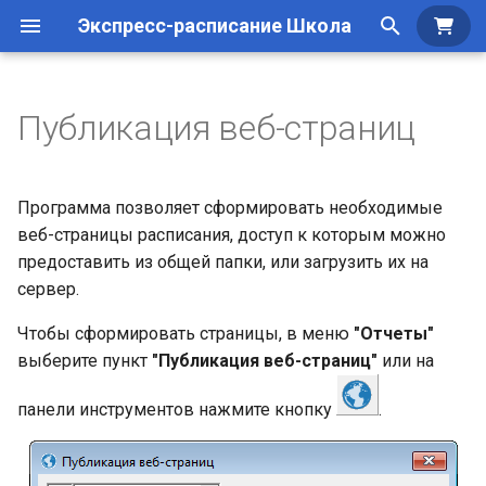
Экспресс-расписание Школа
Куп
И
н
Публикация веб-страниц
Создание базы данных
Общие сведения по
Основы работы
Системные требования
Приобретение програм
и
заполнению
ц
Дополнительные
Режимы работы
Приобретение,
Установка программы
Программа позволяет сформировать необходимые
возможности
Импорт данных
установка и регистрация
и
веб-страницы расписания, доступ к которым можно
Операции с уроками
Регистрация программы
предоставить из общей папки, или загрузить их на
а
Заполнение справочников
Режимы работы
сервер.
программы
Перенос лицензии
л
Чтобы сформировать страницы, в меню
"Отчеты"
и
Обновление программы
выберите пункт
"Публикация веб-страниц"
или на
з
панели инструментов нажмите кнопку
.
а
ц