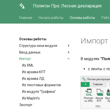
Полигон Про: Лесная декларация
Главная
Начало работы
Основы работы
Рабо
Импорт
Основы работы
Структура окна модуля
Ввод данных
В модулях
"Пол
Импорт
Из XML
с ленты с 
Из архива КПТ
Из архива ЛД
Из текстовых форматов
Из модуля "Графика"
Из MapInfo
Экспорт