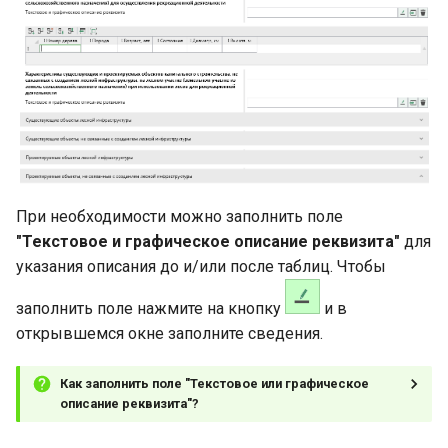
(Создание/Снос)"
Отчет о
Раздел "Информация об
Раздел "XML"
Обновление программы
Проверка электронной
и
воспроизводстве лесов
объектах"
подписи
Раздел "Таксационные
Раздел "XML"
Раздел "XML"
Раздел "Приложение 2"
я
и лесоразведении
Раздел "Приложение 3"
показатели"
Раздел "XML"
Раздел "Приложение 3"
п
Акт
Раздел "Приложение 4"
Раздел "Структура
о
лесопатологического
Раздел "Уведомление"
насаждений"
Раздел "XML"
обследования
Раздел "Приложение 5"
и
Раздел "Схема"
с
Формирование печатного
Раздел "XML"
При необходимости можно заполнить поле
документа
Раздел "Карты"
к
"Текстовое и графическое описание реквизита"
для
указания описания до и/или после таблиц. Чтобы
а
Формирование пакета
Раздел "XML"
документов
заполнить поле нажмите на кнопку
и в
открывшемся окне заполните сведения.
Как заполнить поле "Текстовое или графическое
описание реквизита"?