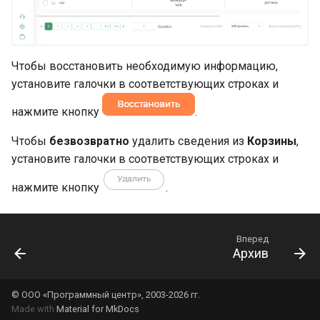
и
Создание и настройка
я
собственного процесса
п
Чтобы восстановить необходимую информацию,
Настройка интеграции с
установите галочки в соответствующих строках и
о
внешними сервисами
нажмите кнопку
.
и
с
Чтобы
безвозвратно
удалить сведения из
Корзины
,
установите галочки в соответствующих строках и
к
нажмите кнопку
.
а
Вперед
Архив
© ООО «Программный центр», 2003-2026 гг.
Made with
Material for MkDocs