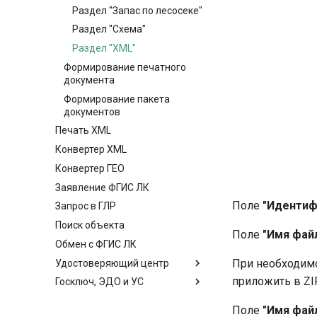
Раздел "Запас по лесосеке"
Раздел "Схема"
Раздел "XML"
Формирование печатного
документа
Формирование пакета
документов
Печать XML
Конвертер XML
Конвертер ГЕО
Заявление ФГИС ЛК
Поле
"Идентиф
Запрос в ГЛР
Поиск объекта
Поле
"Имя фай
Обмен с ФГИС ЛК
При необходим
Удостоверяющий центр
приложить в ZI
Госключ, ЭДО и УС
Поле
"Имя файл