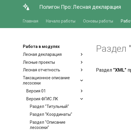
Полигон Про: Лесная декларация
Главная
Начало работы
Основы работы
Рабо
Раздел 
Работа в модулях
Лесная декларация
Лесные проекты
Раздел
"XML"
п
Лесная отчетность
Таксационное описание
лесосеки
Версия 01
Версия ФГИС ЛК
Раздел "Титульный"
Раздел "Координаты"
Раздел "Описание
лесосеки"