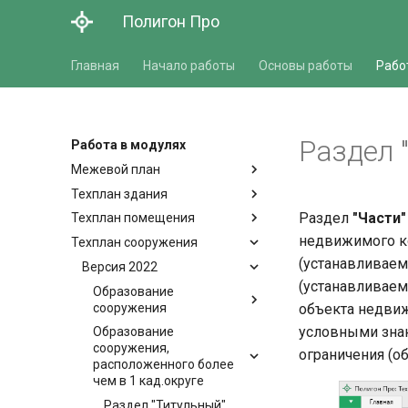
Полигон Про
Главная
Начало работы
Основы работы
Рабо
Раздел 
Работа в модулях
Межевой план
Техплан здания
Раздел
"Части"
Техплан помещения
недвижимого ко
Техплан сооружения
(устанавливаем
Версия 2022
(устанавливаем
Образование
сооружения
объекта недвиж
условными знак
Образование
сооружения,
ограничения (о
расположенного более
чем в 1 кад.округе
Раздел "Титульный"