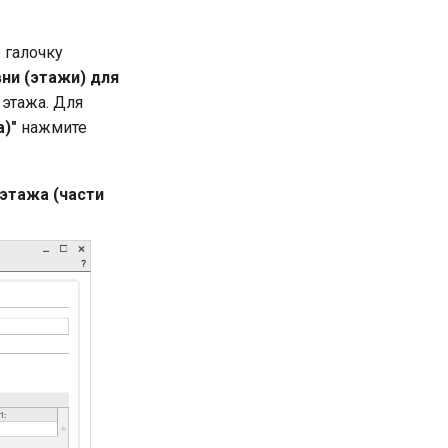
 галочку
вни (этажи) для
 этажа. Для
)"
нажмите
этажа (части