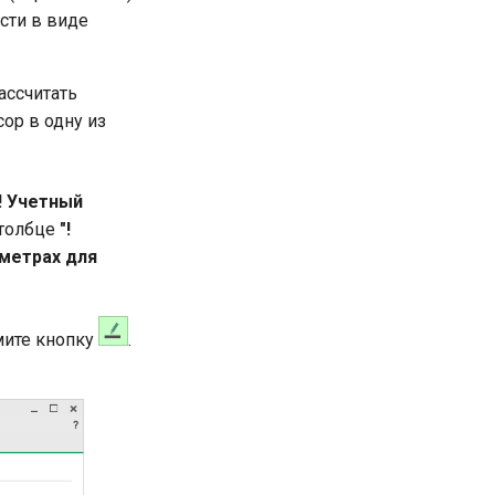
сти в виде
ссчитать
ор в одну из
"! Учетный
столбце
"!
 метрах для
мите кнопку
.