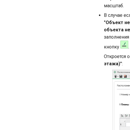
масштаб.
В случае е
"Объект н
объекта н
заполнения
кнопку
.
Откроется 
этажа)"
: