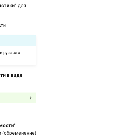
истики"
для
ти.
в русского
ти в виде
мости"
е (обременение)