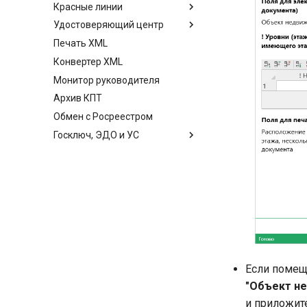
Красные линии
Удостоверяющий центр
Печать XML
Конвертер XML
Монитор руководителя
Архив КПТ
Обмен с Росреестром
Госключ, ЭДО и УС
Если помеще
"Объект н
и приложит