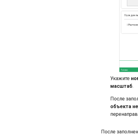
Укажите
но
масштаб
.
После запо
объекта не
перенаправ
После заполне