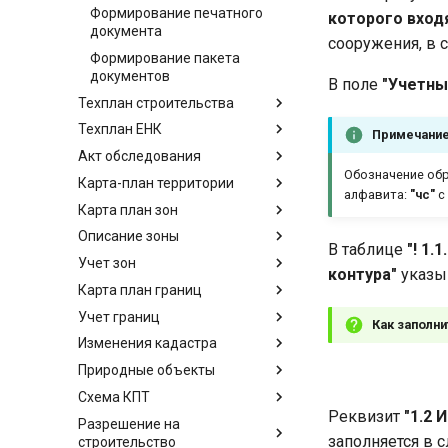
Формирование печатного
которого вход
документа
сооружения, в с
Формирование пакета
документов
В поле
"Учетны
Техплан строительства
Техплан ЕНК
Примечани
Акт обследования
Обозначение обр
Карта-план территории
алфавита:
"чс"
с
Карта план зон
Описание зоны
В таблице
"! 1
Учет зон
контура"
указыв
Карта план границ
Учет границ
Как заполни
Изменения кадастра
Природные объекты
Схема КПТ
Реквизит
"1.2
Разрешение на
заполняется в 
строительство