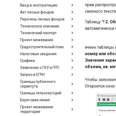
прав распростра
Ввод в эксплуатацию
связного текста
Акт лесных фондов
Перечень лесных фондов
Таблицу
"! 2. 
Техническое описание
автоматически п
Технический паспорт
Проект межевания
Градостроительный план
ячеек таблицы 
номер или обо
Налоговые сведения
Значение харак
Графика
объема, кв. м
Заявление о ГКУ и ГРП
Запрос в ЕГРН
Чтобы заполни
Границы публичного
Откроется окно
сервитута
Границы сельхозугодий
Береговая линия
Проект межевания
территории