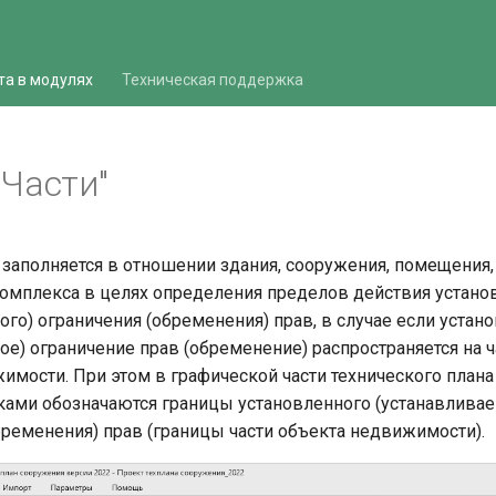
та в модулях
Техническая поддержка
"Части"
заполняется в отношении здания, сооружения, помещения,
мплекса в целях определения пределов действия устано
ого) ограничения (обременения) прав, в случае если устан
ое) ограничение прав (обременение) распространяется на ч
имости. При этом в графической части технического план
ами обозначаются границы установленного (устанавливае
бременения) прав (границы части объекта недвижимости).