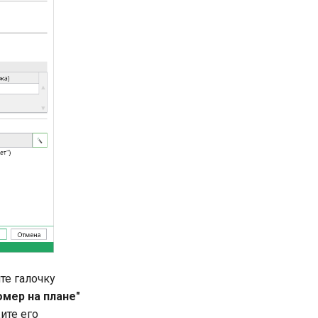
те галочку
Номер на плане"
жите его