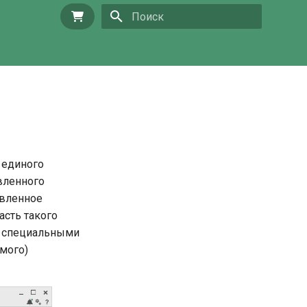
Купить
Инициализация поиска
 единого
вленного
овленное
асть такого
а специальными
мого)