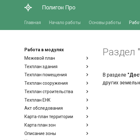
Полигон Про
Главная
Начало работы
Основы работы
Рабо
Раздел 
Работа в модулях
Межевой план
Техплан здания
В разделе
"Дос
Техплан помещения
других земельн
Техплан сооружения
Техплан строительства
Техплан ЕНК
Акт обследования
Карта-план территории
Карта план зон
Описание зоны