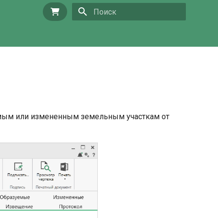
Купить
Инициализация поиска
емым или измененным земельным участкам от