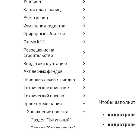
Учет зон
Карта план границ
Учет границ
Изменения кадастра
Природные объекты
Схема КПТ
Разрешение на
строительство
Ввод в эксплуатацию
Акт лесных фондов
Перечень лесных фондов
Техническое описание
Технический паспорт
Чтобы заполнит
Проект межевания
Заполнение проекта
кадастровы
Раздел "Титульный"
кадастровы
Раздел "Содержание"