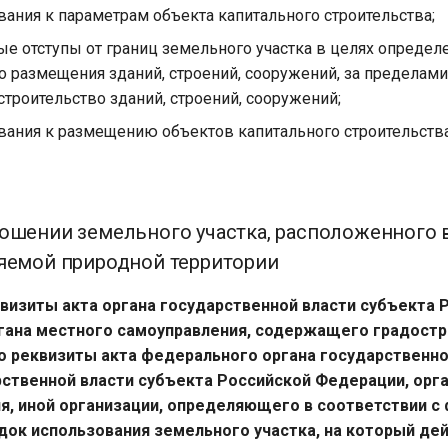
вания к параметрам объекта капитального строительства;
е отступы от границ земельного участка в целях определ
о размещения зданий, строений, сооружений, за пределам
троительство зданий, строений, сооружений;
вания к размещению объектов капитального строительства
ошении земельного участка, расположенного в
яемой природной территории
еквизиты акта органа государственной власти субъекта 
гана местного самоуправления, содержащего градост
о реквизиты акта федерального органа государственно
рственной власти субъекта Российской Федерации, орг
я, иной организации, определяющего в соответствии 
док использования земельного участка, на который де