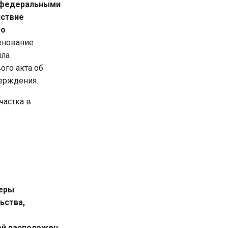
с федеральными
йствие
го
енование
ила
ого акта об
верждения.
частка в
меры
ьства,
ой расположен