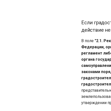
Если градос
действие не
В поле
"2.1. Р
Федерации, ор
регламент либ
органа госуда
самоуправлени
законами поря
градостроител
градостроител
представительн
землепользован
утверждении пр