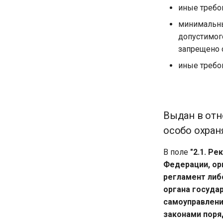
иные требо
минимальны
допустимог
запрещено с
иные требо
Выдан в отн
особо охран
В поле
"2.1. Р
Федерации, ор
регламент либ
органа госуда
самоуправлени
законами поря