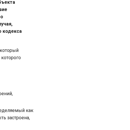
бъекта
вие
го
учая,
о кодекса
 который
 которого
оений,
ределяемый как
ть застроена,