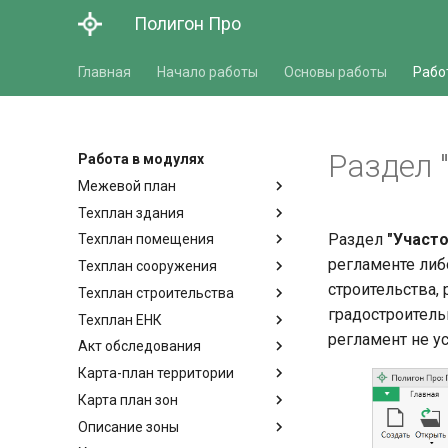
Полигон Про
Главная
Начало работы
Основы работы
Рабо
Раздел 
Работа в модулях
Межевой план
Техплан здания
Раздел
"Участо
Техплан помещения
регламенте либ
Техплан сооружения
строительства,
Техплан строительства
градостроитель
Техплан ЕНК
регламент не у
Акт обследования
Карта-план территории
Карта план зон
Описание зоны