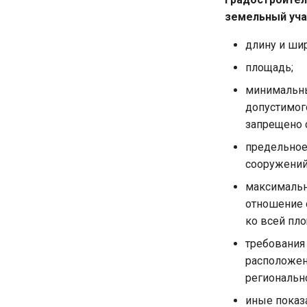
земельный уча
длину и шир
площадь;
минимальны
допустимог
запрещено с
предельное 
сооружений
максимальн
отношение 
ко всей пло
требования
расположен
регионально
иные показ