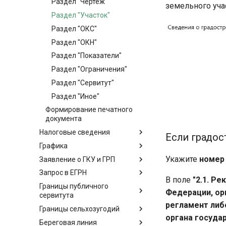
Раздел "Чертеж"
земельного уча
Раздел "Участок"
Раздел "ОКС"
Раздел "ОКН"
Раздел "Показатели"
Раздел "Ограничения"
Раздел "Сервитут"
Раздел "Иное"
Формирование печатного
документа
Налоговые сведения
Если градос
Графика
Укажите
номер
Заявление о ГКУ и ГРП
Запрос в ЕГРН
В поле
"2.1. Р
Границы публичного
Федерации, ор
сервитута
регламент либ
Границы сельхозугодий
органа госуда
Береговая линия