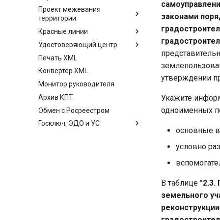
самоуправлени
Проект межевания
законами поря
территории
градостроител
Красные линии
градостроител
Удостоверяющий центр
представительн
Печать XML
землепользован
Конвертер XML
утверждении пр
Монитор руководителя
Укажите информ
Архив КПТ
одноименных п
Обмен с Росреестром
Госключ, ЭДО и УС
основные в
условно ра
вспомогате
В таблице
"2.3
земельного уч
реконструкции
градостроител