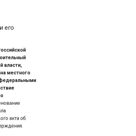
и его
Российской
роительный
й власти,
ана местного
с федеральными
йствие
го
енование
ила
ого акта об
верждения.