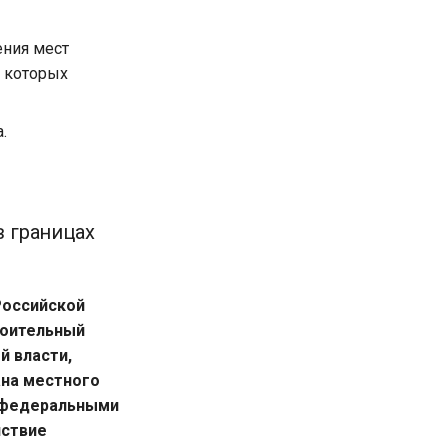
ения мест
и которых
.
 границах
Российской
роительный
й власти,
ана местного
с федеральными
йствие