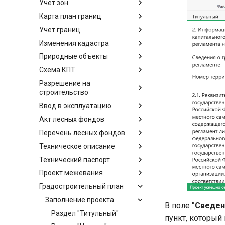
Учет зон
Карта план границ
Учет границ
Изменения кадастра
Природные объекты
Схема КПТ
Разрешение на
строительство
Ввод в эксплуатацию
Акт лесных фондов
Перечень лесных фондов
Техническое описание
Технический паспорт
Проект межевания
Градостроительный план
Заполнение проекта
В поле
"Сведен
Раздел "Титульный"
пункт, который