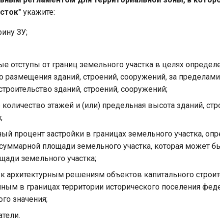
сток"
укажите:
ину ЗУ;
е отступы от границ земельного участка в целях определ
о размещения зданий, строений, сооружений, за пределам
троительство зданий, строений, сооружений;
количество этажей и (или) предельная высота зданий, стр
;
ый процент застройки в границах земельного участка, оп
суммарной площади земельного участка, которая может бы
щади земельного участка;
 к архитектурным решениям объектов капитального строит
ным в границах территории исторического поселения фед
го значения;
атели.