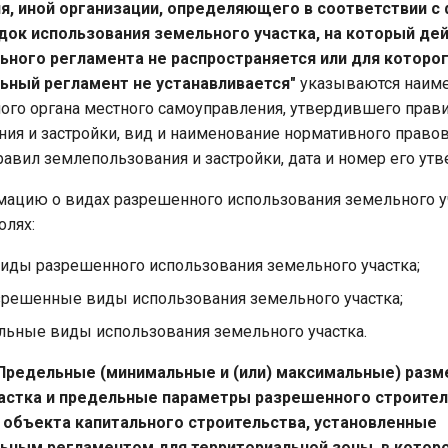
я, иной организации, определяющего в соответствии 
док использования земельного участка, на который де
ьного регламента не распространяется или для которо
ьный регламент не устанавливается"
указываются наим
ого органа местного самоуправления, утвердившего прав
ия и застройки, вид и наименование нормативного правов
авил землепользования и застройки, дата и номер его ут
ацию о видах разрешенного использования земельного у
олях:
иды разрешенного использования земельного участка;
зрешенные виды использования земельного участка;
льные виды использования земельного участка.
. Предельные (минимальные и (или) максимальные) раз
астка и предельные параметры разрешенного строител
 объекта капитального строительства, установленные
ьным регламентом для территориальной зоны, в котор