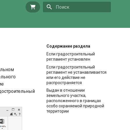
Купить
Инициализация поиска
Содержание раздела
Если градостроительный
регламент установлен
Если градостроительный
ельном
регламент не устанавливается
ельного
или его действие не
распространяется
ие
Выдан в отношении
адостроительный
земельного участка,
расположенного в границах
особо охраняемой природной
территории