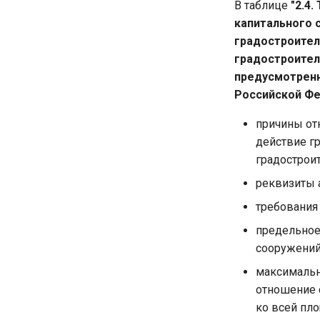
В таблице
"2.4
капитального 
градостроител
градостроител
предусмотренн
Российской Фе
причины отн
действие гр
градострои
реквизиты 
требования
предельное 
сооружений
максимальн
отношение 
ко всей пло