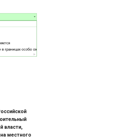
Российской
роительный
й власти,
ана местного