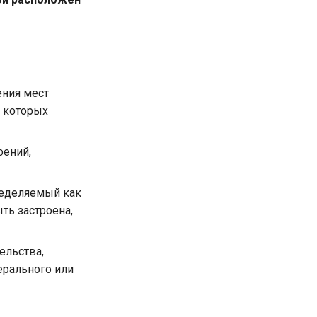
ения мест
и которых
оений,
ределяемый как
ть застроена,
ельства,
ерального или