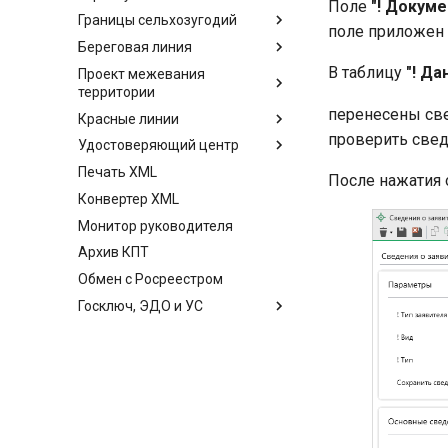
Поле
"! Докуме
Границы сельхозугодий
поле приложен 
Береговая линия
В таблицу
"! Д
Проект межевания
территории
перенесены све
Красные линии
проверить свед
Удостоверяющий центр
Печать XML
После нажатия 
Конвертер XML
Монитор руководителя
Архив КПТ
Обмен с Росреестром
Госключ, ЭДО и УС