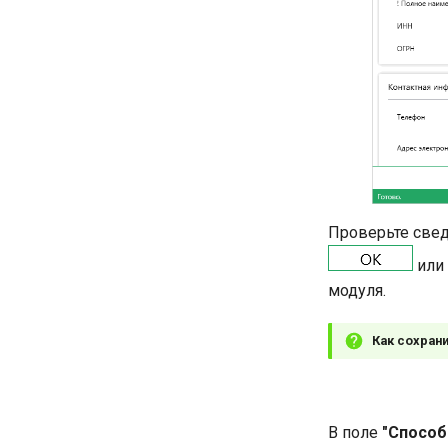
Проверьте свед
или
модуля.
Как сохран
В поле
"Способ