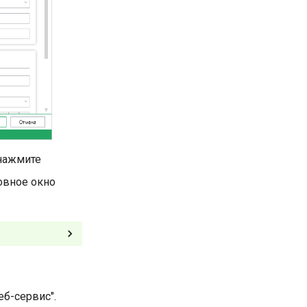
 нажмите
овное окно
еб-сервис".