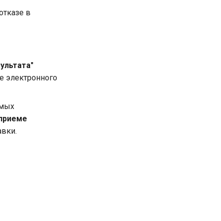
отказе в
ультата"
ме электронного
емых
 приеме
авки.