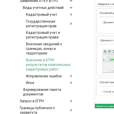
Заявление о ГКУ и ГРП
Виды учетных действий
Кадастровый учет
Государственная
регистрация прав
Кадастровый учет и
регистрация права
Внесение сведений о
границах, зонах и
территориях
Внесение в ЕГРН
результатов комплексных
кадастровых работ
Исправление ошибок
Иное
Формирование пакета
документов
Запрос в ЕГРН
Границы публичного
сервитута