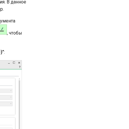
ия. В данное
p.
кумента
, чтобы
)"
: