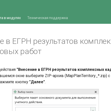
та в модулях
Техническая поддержка
е в ЕГРН результатов компле
овых работ
действия
"Внесение в ЕГРН результатов комплексных к
шемся окне выберите ZIP-архив (MapPlanTerritory_*.zip) 
нажмите кнопку
"Далее"
.